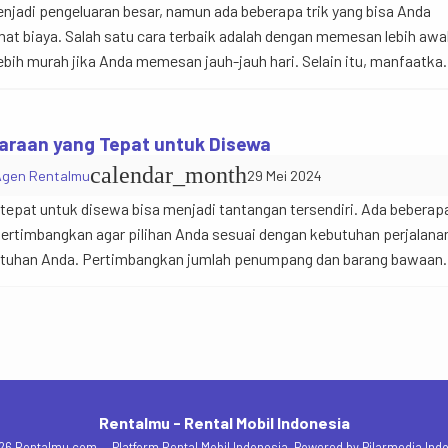
jadi pengeluaran besar, namun ada beberapa trik yang bisa Anda
t biaya. Salah satu cara terbaik adalah dengan memesan lebih awal
bih murah jika Anda memesan jauh-jauh hari. Selain itu, manfaatka
itawarkan oleh perusahaan rental. Selalu cek website atau aplikasi
…]
araan yang Tepat untuk Disewa
calendar_month
Agen Rentalmu
29 Mei 2024
tepat untuk disewa bisa menjadi tantangan tersendiri. Ada beberap
pertimbangkan agar pilihan Anda sesuai dengan kebutuhan perjalana
utuhan Anda. Pertimbangkan jumlah penumpang dan barang bawaan
ika Anda bepergian dengan keluarga besar atau membawa banyak
 yang cukup besar namun tetap […]
Rentalmu - Rental Mobil Indonesia
6 Rentalmu.com — Platform Rental Mobil Indonesia, Powered by
Pilarmedia Ind