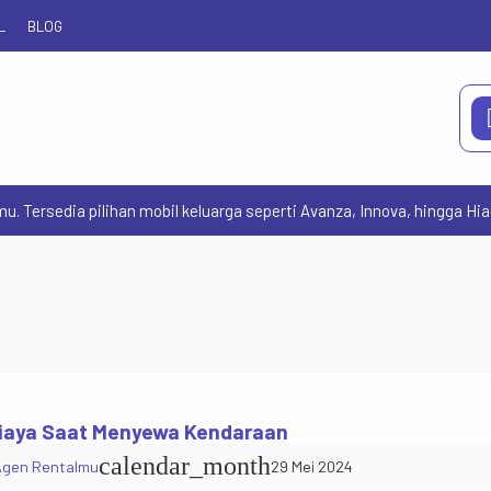
L
BLOG
ersedia pilihan mobil keluarga seperti Avanza, Innova, hingga Hiace
iaya Saat Menyewa Kendaraan
calendar_month
Agen Rentalmu
29 Mei 2024