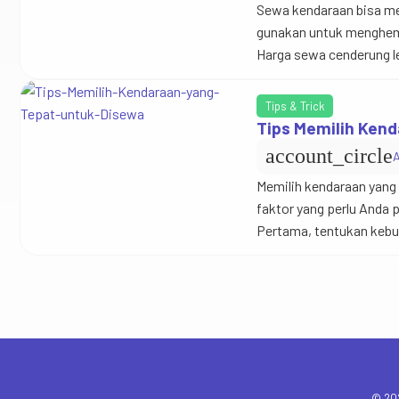
Sewa kendaraan bisa men
gunakan untuk menghema
Harga sewa cenderung le
promo dan diskon yang d
mereka untuk promo [
Tips & Trick
Tips Memilih Kend
account_circle
Memilih kendaraan yang 
faktor yang perlu Anda 
Pertama, tentukan keb
yang akan Anda bawa. J
barang, sewa kendaraan
© 202