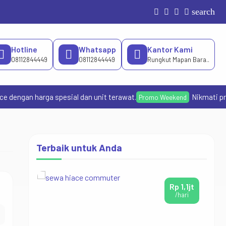
search
Hotline
Whatsapp
Kantor Kami
08112844449
08112844449
Rungkut Mapan Bara..
 dengan harga spesial dan unit terawat.
Nikmati prom
Promo Weekend
Terbaik untuk Anda
Rp 1,1jt
/hari