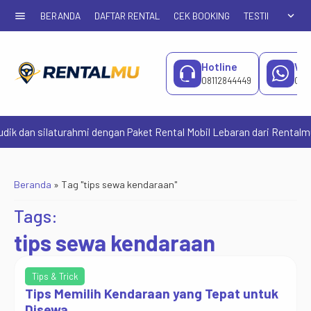
menu
expand_more
BERANDA
DAFTAR RENTAL
CEK BOOKING
TESTIMONIAL
Hotline
Wh
08112844449
081
dan silaturahmi dengan Paket Rental Mobil Lebaran dari Rentalmu. Te
Beranda
»
Tag "tips sewa kendaraan"
Tags:
tips sewa kendaraan
Tips & Trick
Tips Memilih Kendaraan yang Tepat untuk
Disewa