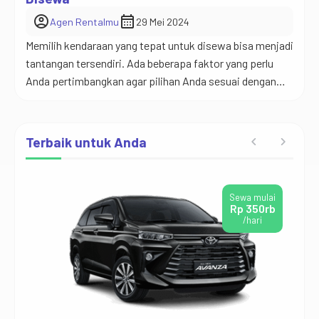
account_circle
calendar_month
Agen Rentalmu
29 Mei 2024
Memilih kendaraan yang tepat untuk disewa bisa menjadi
tantangan tersendiri. Ada beberapa faktor yang perlu
Anda pertimbangkan agar pilihan Anda sesuai dengan
kebutuhan perjalanan. Pertama, tentukan kebutuhan
Anda. Pertimbangkan jumlah penumpang dan barang
bawaan yang akan Anda bawa. Jika Anda bepergian
Terbaik untuk Anda
dengan keluarga besar atau membawa banyak barang,
sewa kendaraan yang cukup besar namun tetap […]
Sewa mulai
Rp 350rb
/hari