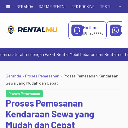
menu
expand_more
BERANDA
DAFTAR RENTAL
CEK BOOKING
TESTIMONIAL
Hotline
Wh
08112844449
081
laturahmi dengan Paket Rental Mobil Lebaran dari Rentalmu. Tersedia
Beranda
»
Proses Pemesanan
»
Proses Pemesanan Kendaraan
Sewa yang Mudah dan Cepat
Proses Pemesanan
Proses Pemesanan
Kendaraan Sewa yang
Mudah dan Cepat