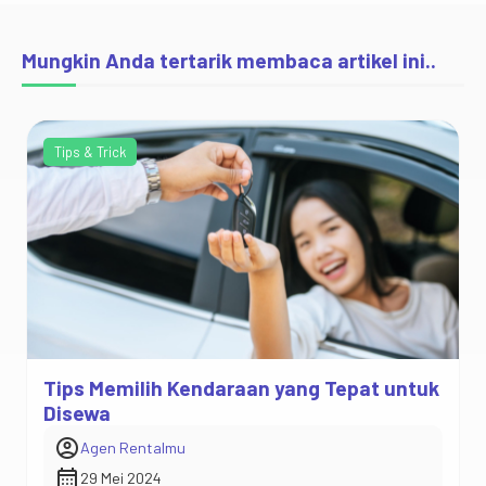
Mungkin Anda tertarik membaca artikel ini..
Tips & Trick
Trik Menghemat Biaya Saat Menyewa
Kendaraan
account_circle
Agen Rentalmu
calendar_month
29 Mei 2024