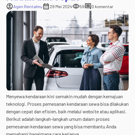
account_circle
calendar_month
visibility
comment
Agen Rentalmu
29 Mei 2024
59
0 komentar
Menyewa kendaraan kini semakin mudah dengan kemajuan
teknologi. Proses pemesanan kendaraan sewa bisa dilakukan
dengan cepat dan efisien, baik melalui website atau aplikasi.
Berikut adalah langkah-langkah umum dalam proses
pemesanan kendaraan sewa yang bisa membantu Anda
memahami bagaimana cara kerjanya.