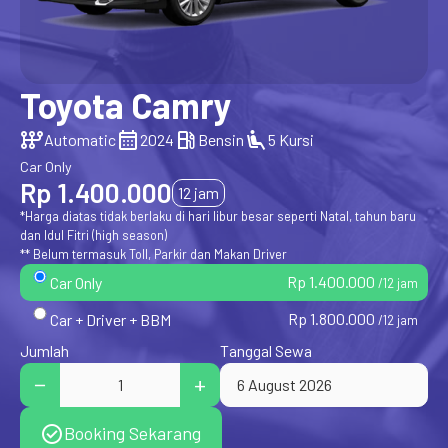
Toyota Camry
auto_transmission
calendar_month
local_gas_station
airline_seat_recline_extra
Automatic
2024
Bensin
5 Kursi
Car Only
Rp 1.400.000
12 jam
*Harga diatas tidak berlaku di hari libur besar seperti Natal, tahun baru
dan Idul Fitri (high season)
** Belum termasuk Toll, Parkir dan Makan Driver
Rp 1.400.000
Car Only
/12 jam
Rp 1.800.000
Car + Driver + BBM
/12 jam
Jumlah
Tanggal Sewa
check_circle
Booking Sekarang